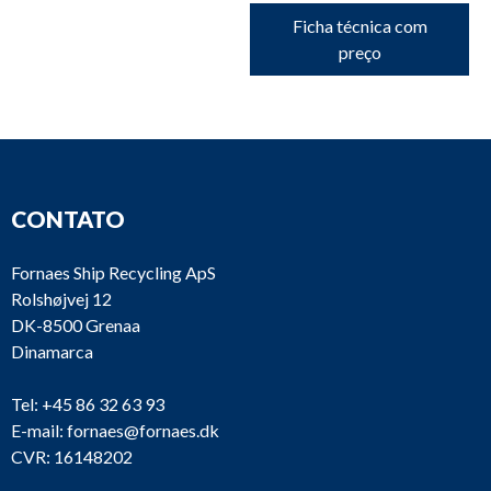
Ficha técnica com
preço
CONTATO
Fornaes Ship Recycling ApS
Rolshøjvej 12
DK-8500 Grenaa
Dinamarca
Tel:
+45 86 32 63 93
E-mail:
fornaes@fornaes.dk
CVR: 16148202