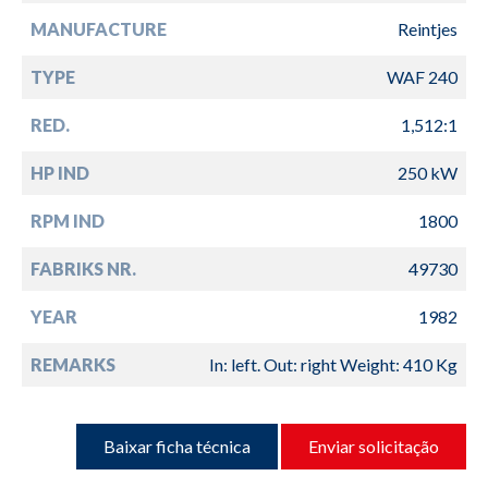
MANUFACTURE
Reintjes
TYPE
WAF 240
RED.
1,512:1
HP IND
250 kW
RPM IND
1800
FABRIKS NR.
49730
YEAR
1982
REMARKS
In: left. Out: right Weight: 410 Kg
Baixar ficha técnica
Enviar solicitação