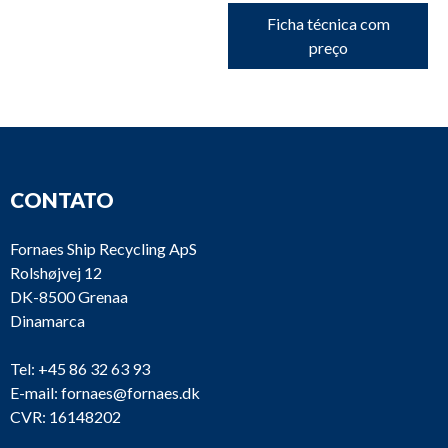
Ficha técnica com
preço
CONTATO
Fornaes Ship Recycling ApS
Rolshøjvej 12
DK-8500 Grenaa
Dinamarca
Tel:
+45 86 32 63 93
E-mail:
fornaes@fornaes.dk
CVR: 16148202