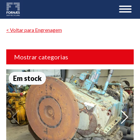
< Voltar para Engrenagem
Mostrar categorias
Em stock