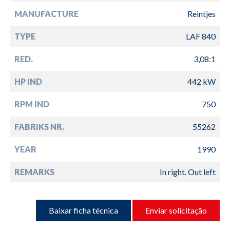
MANUFACTURE
Reintjes
TYPE
LAF 840
RED.
3,08:1
HP IND
442 kW
RPM IND
750
FABRIKS NR.
55262
YEAR
1990
REMARKS
In right. Out left
Baixar ficha técnica
Enviar solicitação