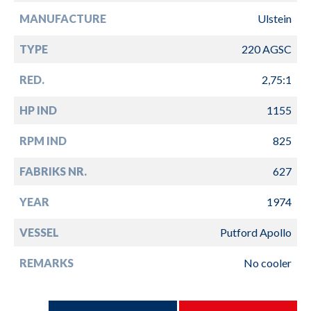
MANUFACTURE
Ulstein
TYPE
220 AGSC
RED.
2,75:1
HP IND
1155
RPM IND
825
FABRIKS NR.
627
YEAR
1974
VESSEL
Putford Apollo
REMARKS
No cooler