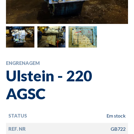
ENGRENAGEM
Ulstein - 220
AGSC
STATUS
Em stock
REF. NR
GB722