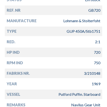
REF. NR
GB720
MANUFACTURE
Lohmann & Stolterfoht
TYPE
GUP 450A/Stb1751
RED.
2:1
HP IND
720
RPM IND
750
FABRIKS NR.
3/210148
YEAR
1969
VESSEL
Putford Puffin. Starboard
REMARKS
Navilus Gear Unit