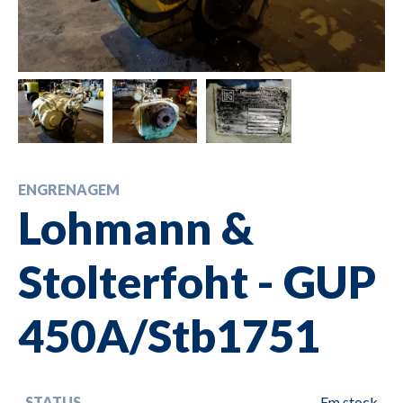
ENGRENAGEM
Lohmann &
Stolterfoht - GUP
450A/Stb1751
STATUS
Em stock