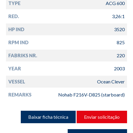
TYPE
ACG 600
RED.
3,26:1
HP IND
3520
RPM IND
825
FABRIKS NR.
220
YEAR
2003
VESSEL
Ocean Clever
REMARKS
Nohab F216V-D825 (starboard)
Baixar ficha técnica
Enviar solicitação