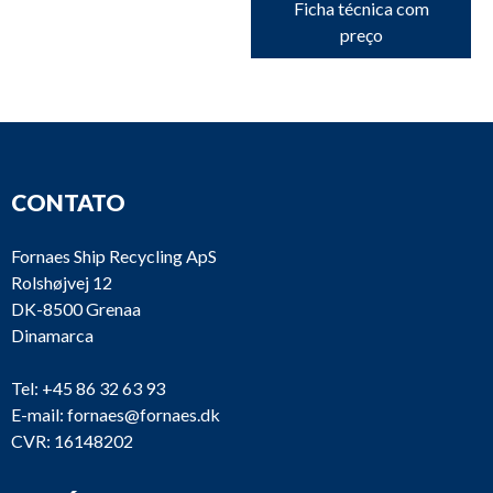
Ficha técnica com
preço
CONTATO
Fornaes Ship Recycling ApS
Rolshøjvej 12
DK-8500 Grenaa
Dinamarca
Tel:
+45 86 32 63 93
E-mail:
fornaes@fornaes.dk
CVR: 16148202