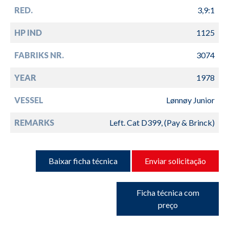
RED.
3,9:1
HP IND
1125
FABRIKS NR.
3074
YEAR
1978
VESSEL
Lønnøy Junior
REMARKS
Left. Cat D399, (Pay & Brinck)
Baixar ficha técnica
Enviar solicitação
Ficha técnica com
preço