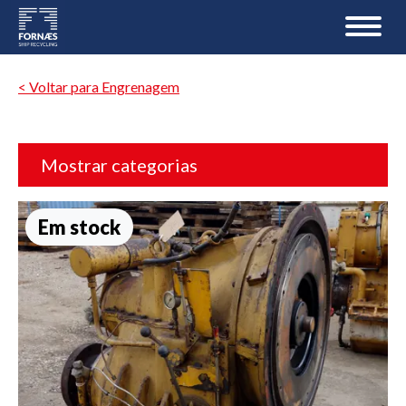
< Voltar para Engrenagem
Mostrar categorias
Em stock