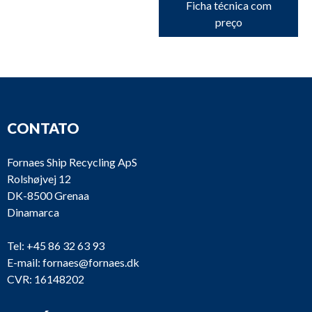
Ficha técnica com
preço
CONTATO
Fornaes Ship Recycling ApS
Rolshøjvej 12
DK-8500 Grenaa
Dinamarca
Tel:
+45 86 32 63 93
E-mail:
fornaes@fornaes.dk
CVR: 16148202