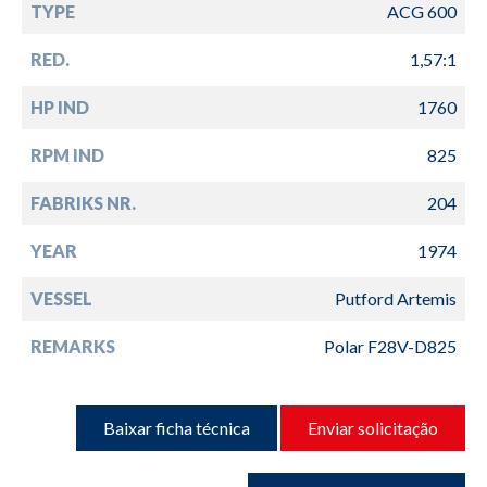
TYPE
ACG 600
RED.
1,57:1
HP IND
1760
RPM IND
825
FABRIKS NR.
204
YEAR
1974
VESSEL
Putford Artemis
REMARKS
Polar F28V-D825
Baixar ficha técnica
Enviar solicitação