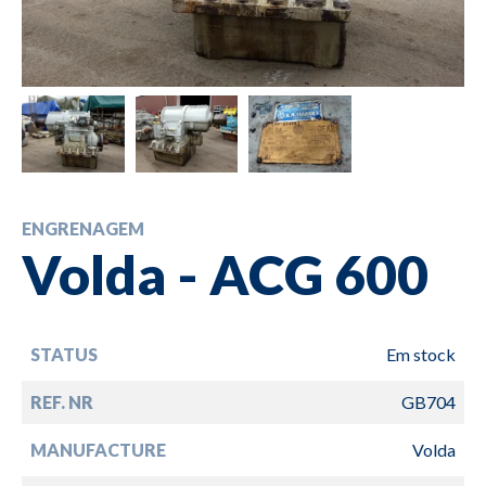
ENGRENAGEM
Volda - ACG 600
STATUS
Em stock
REF. NR
GB704
MANUFACTURE
Volda