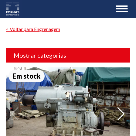
< Voltar para Engrenagem
Mostrar categorias
Em stock