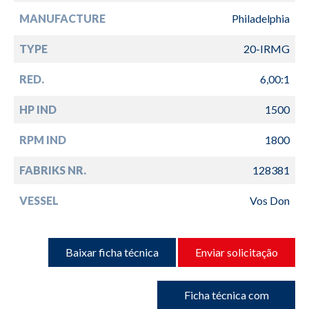
MANUFACTURE
Philadelphia
TYPE
20-IRMG
RED.
6,00:1
HP IND
1500
RPM IND
1800
FABRIKS NR.
128381
VESSEL
Vos Don
Baixar ficha técnica
Enviar solicitação
Ficha técnica com