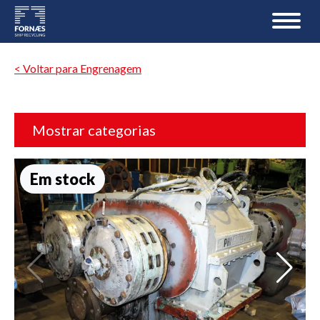
< Voltar para Engrenagem
Mostrar categorias
Em stock