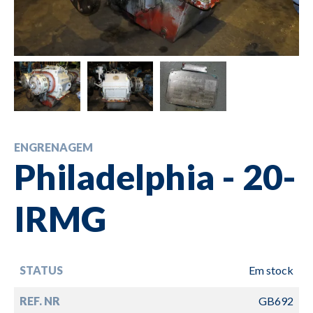
ENGRENAGEM
Philadelphia - 20-
IRMG
STATUS
Em stock
REF. NR
GB692