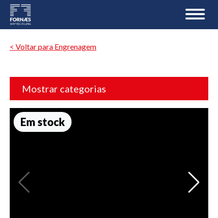
< Voltar para Engrenagem
Mostrar categorias
Em stock