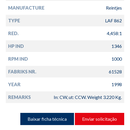
MANUFACTURE
Reintjes
TYPE
LAF 862
RED.
4,458:1
HP IND
1346
RPM IND
1000
FABRIKS NR.
61528
YEAR
1998
REMARKS
In: CW, ut: CCW. Weight 3.220 Kg.
Baixar ficha técnica
Enviar solicitação