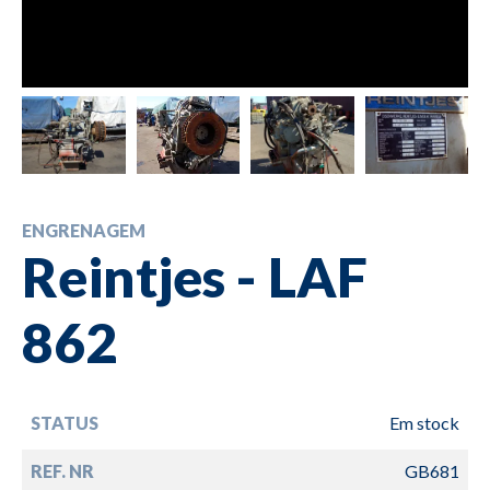
ENGRENAGEM
Reintjes - LAF
862
STATUS
Em stock
REF. NR
GB681