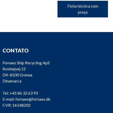
Ficha técnica com
preço
CONTATO
Fornaes Ship Recycling ApS
Rolshøjvej 12
DK-8500 Grenaa
Dinamarca
Tel:
+45 86 32 63 93
E-mail:
fornaes@fornaes.dk
CVR: 16148202