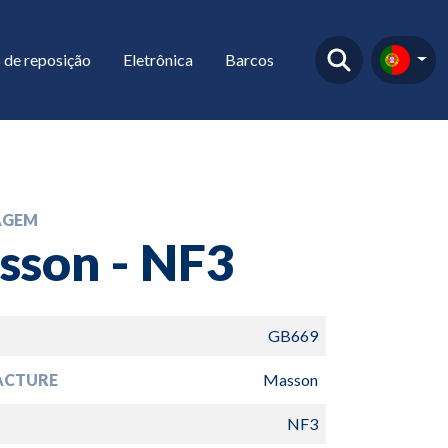
 de reposição
Eletrônica
Barcos
AGEM
sson - NF3
GB669
ACTURE
Masson
NF3