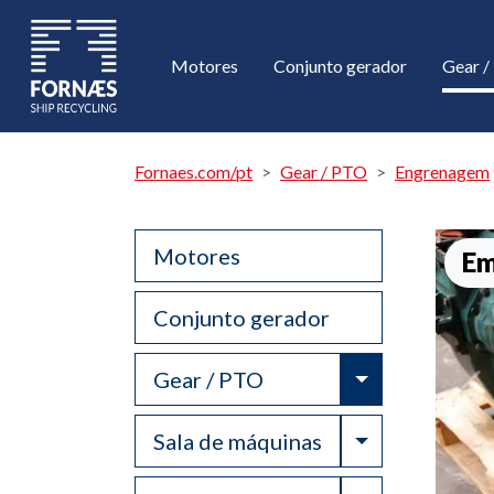
Motores
Conjunto gerador
Gear 
Fornaes.com/pt
Gear / PTO
Engrenagem
Motores
Em
Conjunto gerador
Toggle Drop
Gear / PTO
Toggle Drop
Sala de máquinas