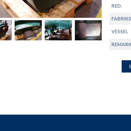
down
RED.
down
FABRIKS
VESSEL
down
REMARK
down
B