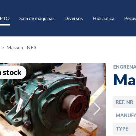
/ PTO
Sala de máquinas
Diversos
Hidráulica
Peças
Masson - NF3
ENGREN
 stock
Ma
REF. NR
down
MANUF
down
TYPE