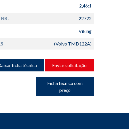
2,46:1
 NR.
22722
Viking
S
(Volvo TMD122A)
aixar ficha técnica
Enviar solicitação
Ficha técnica com
preço