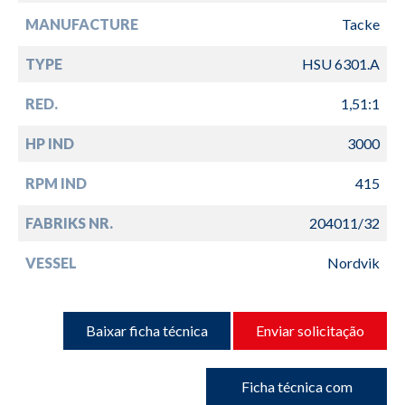
MANUFACTURE
Tacke
TYPE
HSU 6301.A
RED.
1,51:1
HP IND
3000
RPM IND
415
FABRIKS NR.
204011/32
VESSEL
Nordvik
Baixar ficha técnica
Enviar solicitação
Ficha técnica com