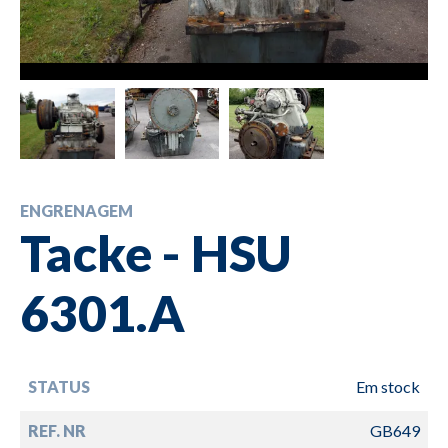
ENGRENAGEM
Tacke - HSU
6301.A
STATUS
Em stock
REF. NR
GB649