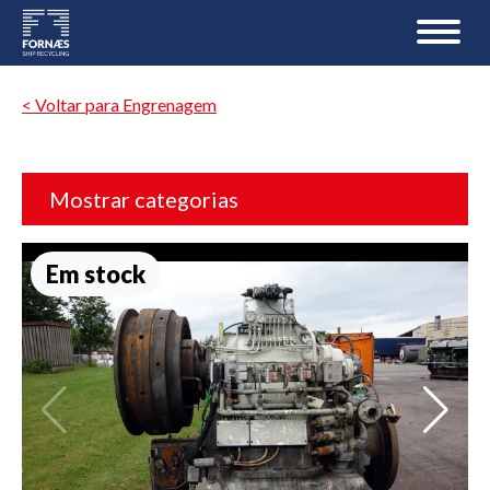
< Voltar para Engrenagem
Mostrar categorias
Em stock