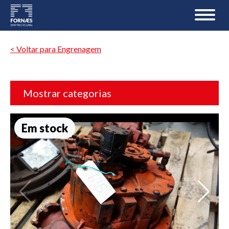
< Voltar para Engrenagem
Mostrar categorias
Em stock