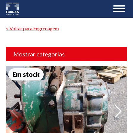
< Voltar para Engrenagem
Mostrar categorias
Em stock