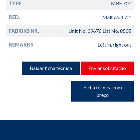
TYPE
MRF 700
RED.
Målt ca. 4,7:1
FABRIKS NR.
Unit No. 39676 List No. 8505
REMARKS
Left in, right out
Baixar ficha técnica
Enviar solicitação
Ficha técnica com
preço