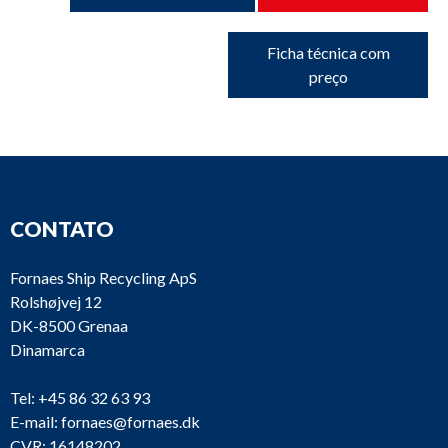
Ficha técnica com
preço
CONTATO
Fornaes Ship Recycling ApS
Rolshøjvej 12
DK-8500 Grenaa
Dinamarca
Tel:
+45 86 32 63 93
E-mail:
fornaes@fornaes.dk
CVR: 16148202