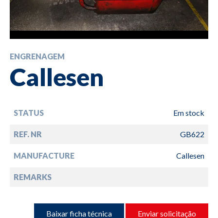
ENGRENAGEM
Callesen
STATUS
Em stock
REF. NR
GB622
MANUFACTURE
Callesen
REMARKS
Baixar ficha técnica
Enviar solicitação