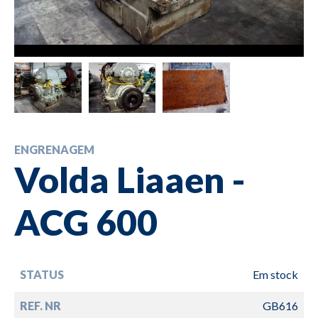
ENGRENAGEM
Volda Liaaen -
ACG 600
STATUS
Em stock
REF. NR
GB616