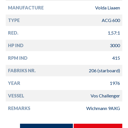
MANUFACTURE
Volda Liaaen
TYPE
ACG 600
RED.
1,57:1
HP IND
3000
RPM IND
415
FABRIKS NR.
206 (starboard)
YEAR
1976
VESSEL
Vos Challenger
REMARKS
Wichmann 9AXG