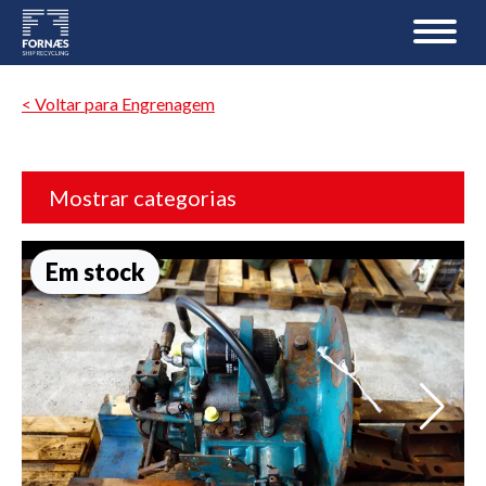
< Voltar para Engrenagem
Mostrar categorias
Em stock