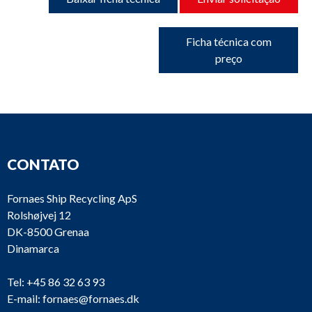
Ficha técnica com
preço
CONTATO
Fornaes Ship Recycling ApS
Rolshøjvej 12
DK-8500 Grenaa
Dinamarca
Tel:
+45 86 32 63 93
E-mail:
fornaes@fornaes.dk