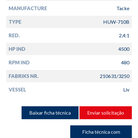
MANUFACTURE
Tacke
TYPE
HUW-710B
RED.
2,4:1
HP IND
4500
RPM IND
480
FABRIKS NR.
210631/3250
VESSEL
Liv
Baixar ficha técnica
Enviar solicitação
Ficha técnica com