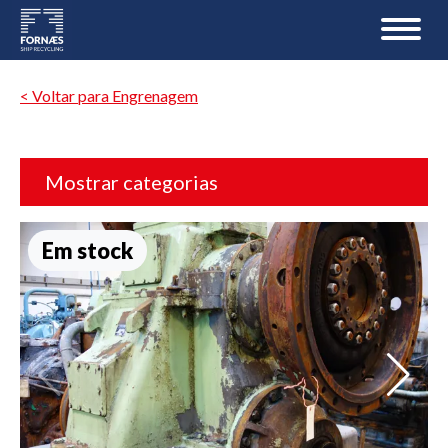
< Voltar para Engrenagem
Mostrar categorias
Em stock