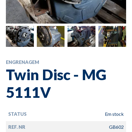
ENGRENAGEM
Twin Disc - MG
5111V
STATUS
Em stock
REF. NR
GB602