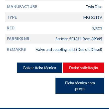
MANUFACTURE
Twin Disc
TYPE
MG 5111V
RED.
3,92:1
FABRIKS NR.
Serie nr. 5EJ311 Bom 39045
REMARKS
Valve and coupling sold, (Detroit Diesel)
Baixar ficha técnica
Enviar solicitação
Ficha técnica com
preço