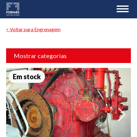
< Voltar para Engrenagem
Mostrar categorias
Em stock