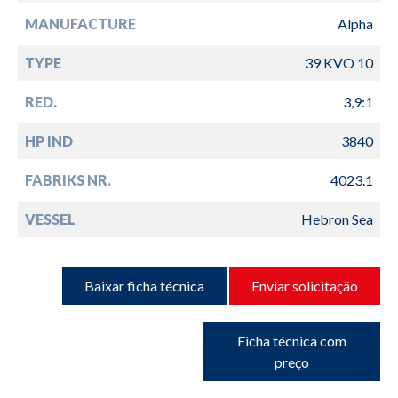
MANUFACTURE
Alpha
TYPE
39 KVO 10
RED.
3,9:1
HP IND
3840
FABRIKS NR.
4023.1
VESSEL
Hebron Sea
Baixar ficha técnica
Enviar solicitação
Ficha técnica com
preço