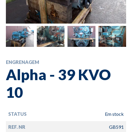
ENGRENAGEM
Alpha - 39 KVO
10
STATUS
Em stock
REF. NR
GB591