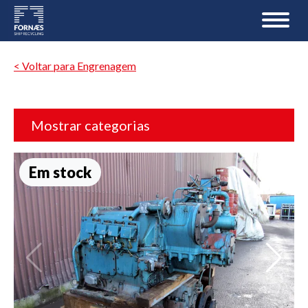
< Voltar para Engrenagem
Mostrar categorias
Em stock