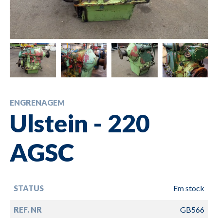
ENGRENAGEM
Ulstein - 220
AGSC
STATUS
Em stock
REF. NR
GB566