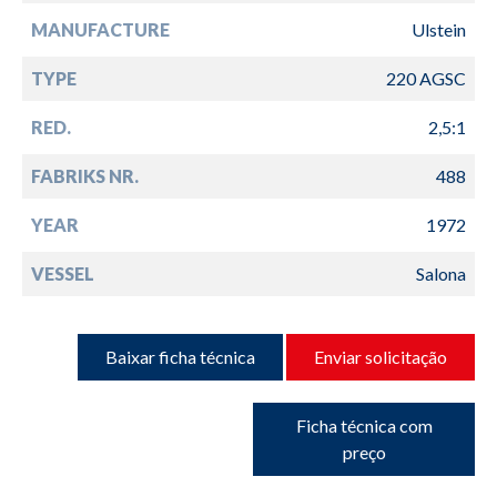
MANUFACTURE
Ulstein
TYPE
220 AGSC
RED.
2,5:1
FABRIKS NR.
488
YEAR
1972
VESSEL
Salona
Baixar ficha técnica
Enviar solicitação
Ficha técnica com
preço