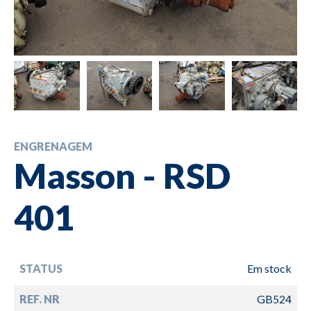
ENGRENAGEM
Masson - RSD
401
STATUS
Em stock
REF. NR
GB524