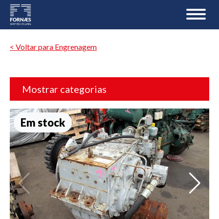
< Voltar para Engrenagem
Mostrar categorias
Em stock