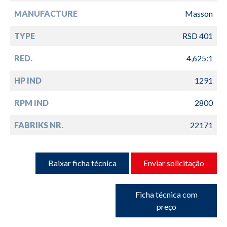
MANUFACTURE
Masson
TYPE
RSD 401
RED.
4,625:1
HP IND
1291
RPM IND
2800
FABRIKS NR.
22171
Baixar ficha técnica
Enviar solicitação
Ficha técnica com
preço