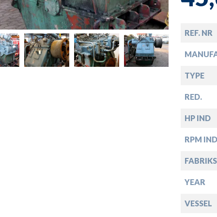
down
down
REF. NR
MANUF
down
TYPE
RED.
down
HP IND
RPM IN
FABRIKS
YEAR
VESSEL