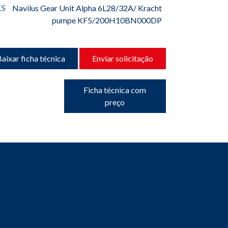
S
Navilus Gear Unit Alpha 6L28/32A/ Kracht
pumpe KF5/200H10BN000DP
aixar ficha técnica
Enviar solicitação
Ficha técnica com
preço