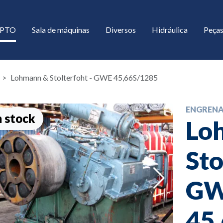
/ PTO
Sala de máquinas
Diversos
Hidráulica
Peças
Lohmann & Stolterfoht - GWE 45,66S/1285
ENGREN
 stock
Lo
Sto
down
G
down
45