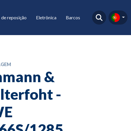
 de reposição
Eletrônica
Barcos
AGEM
hmann &
lterfoht -
WE
,66S/1285