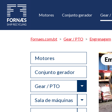
Motores
Conjunto gerador
Gear 
Fornaes.com/pt
Gear / PTO
Engrenagem
Motores
Em
Conjunto gerador
Toggle Drop
Gear / PTO
Toggle Drop
Sala de máquinas