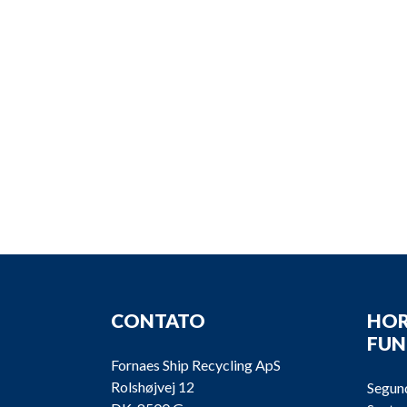
CONTATO
HOR
FU
Fornaes Ship Recycling ApS
Rolshøjvej 12
Segund