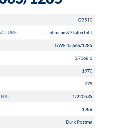
GB510
ACTURE
Lohmann & Stolterfoht
GWE 45,66S/1285
5,7368:1
1970
D
775
 NR.
1/220535
1988
Durk Postma