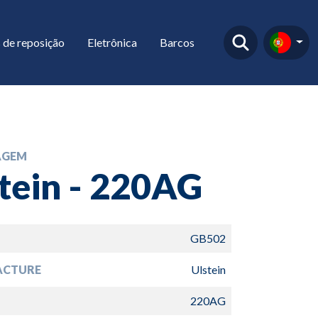
 de reposição
Eletrônica
Barcos
AGEM
tein - 220AG
GB502
ACTURE
Ulstein
220AG