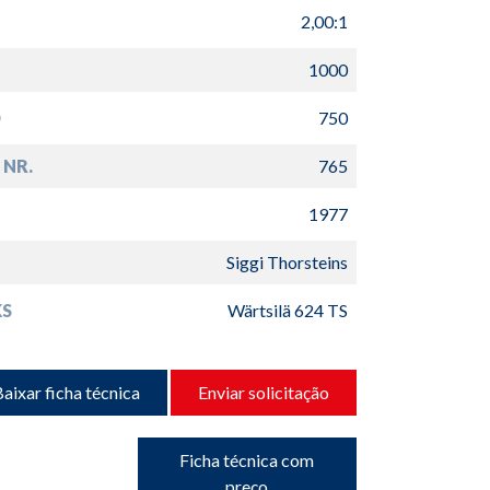
2,00:1
1000
D
750
 NR.
765
1977
Siggi Thorsteins
S
Wärtsilä 624 TS
aixar ficha técnica
Enviar solicitação
Ficha técnica com
preço