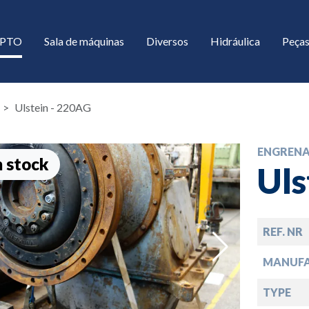
/ PTO
Sala de máquinas
Diversos
Hidráulica
Peças
Ulstein - 220AG
ENGREN
 stock
Uls
REF. NR
down
MANUF
down
TYPE