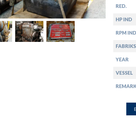
down
RED.
down
HP IND
RPM IN
down
FABRIKS
YEAR
down
VESSEL
REMARK
B