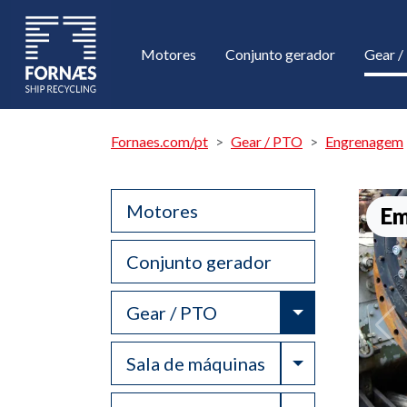
Motores
Conjunto gerador
Gear 
Fornaes.com/pt
Gear / PTO
Engrenagem
Motores
Em
Conjunto gerador
Toggle Drop
Gear / PTO
Toggle Drop
Sala de máquinas