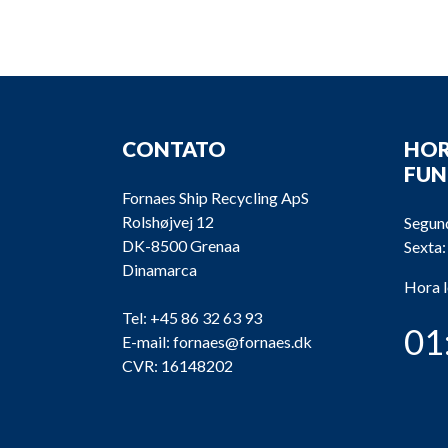
CONTATO
HOR
FU
Fornaes Ship Recycling ApS
Rolshøjvej 12
Segund
DK-8500 Grenaa
Sexta:
Dinamarca
Hora 
Tel:
+45 86 32 63 93
01
E-mail:
fornaes@fornaes.dk
CVR: 16148202