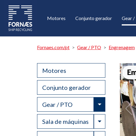
Motores
Conjunto gerador
Gear 
Fornaes.com/pt
Gear / PTO
Engrenagem
Motores
Em
Conjunto gerador
Toggle Drop
Gear / PTO
Toggle Drop
Sala de máquinas