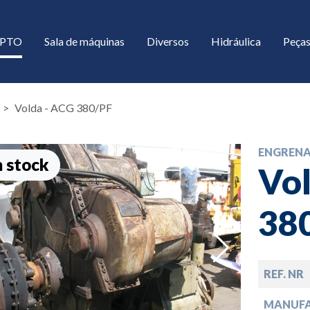
/ PTO
Sala de máquinas
Diversos
Hidráulica
Peças
Volda - ACG 380/PF
ENGREN
 stock
Vo
38
down
REF. NR
down
MANUF