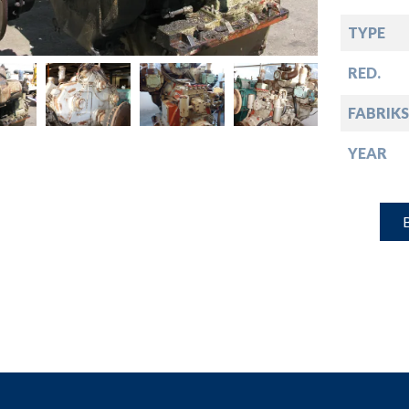
down
TYPE
down
RED.
FABRIKS
down
YEAR
down
B