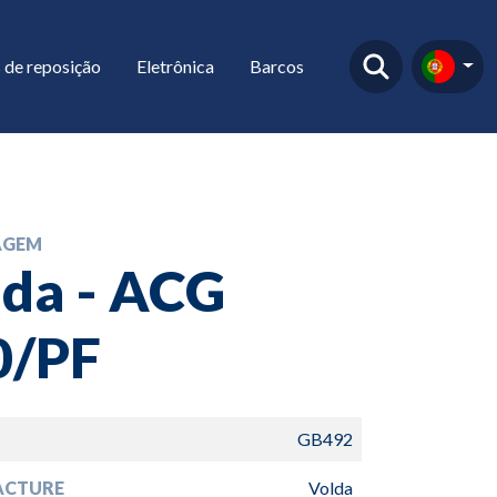
 de reposição
Eletrônica
Barcos
AGEM
lda - ACG
0/PF
GB492
ACTURE
Volda