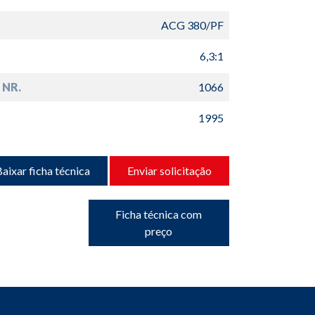
ACG 380/PF
6,3:1
 NR.
1066
1995
aixar ficha técnica
Enviar solicitação
Ficha técnica com
preço