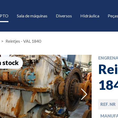
/ PTO
Sala de máquinas
Diversos
Hidráulica
Peças
Reintjes - VAL 1840
ENGREN
 stock
Rei
18
down
REF. NR
down
MANUF