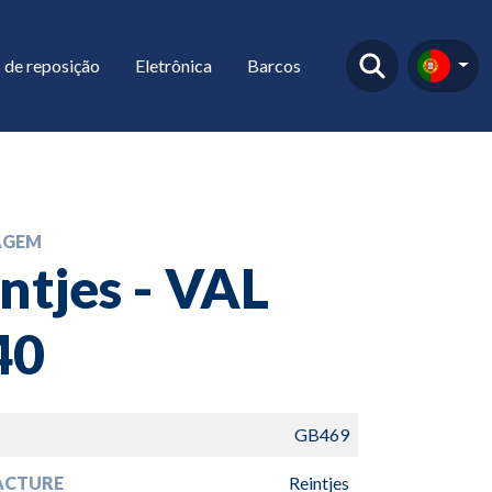
 de reposição
Eletrônica
Barcos
AGEM
ntjes - VAL
40
GB469
ACTURE
Reintjes