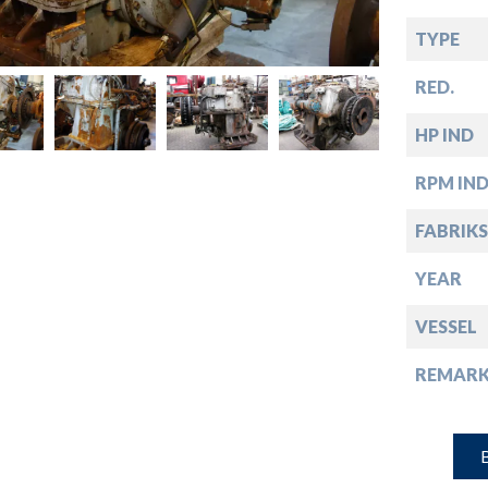
down
TYPE
down
RED.
HP IND
down
RPM IN
down
FABRIKS
YEAR
VESSEL
REMARK
B