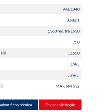
VAL 1840
3,682:1
1360 red. fra 1630
D
750
 NR.
51550
1985
June D
S
MAK 6M 332
aixar ficha técnica
Enviar solicitação