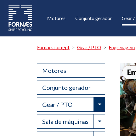
Motores
Conjunto gerador
Gear 
Fornaes.com/pt
Gear / PTO
Engrenagem
Motores
Em
Conjunto gerador
Toggle Drop
Gear / PTO
Toggle Drop
Sala de máquinas