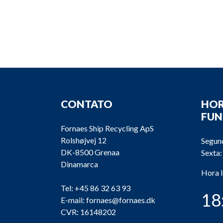
CONTATO
HOR
FU
Fornaes Ship Recycling ApS
Rolshøjvej 12
Segund
DK-8500 Grenaa
Sexta:
Dinamarca
Hora 
Tel:
+45 86 32 63 93
18
E-mail:
fornaes@fornaes.dk
CVR: 16148202