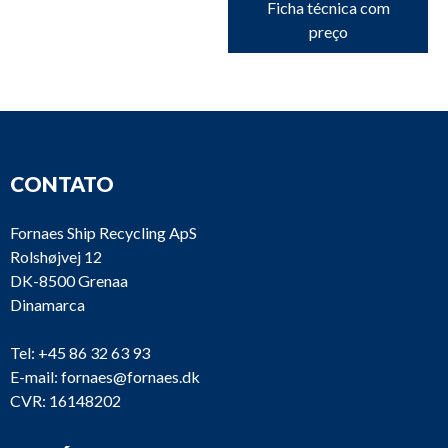
Ficha técnica com
preço
CONTATO
Fornaes Ship Recycling ApS
Rolshøjvej 12
DK-8500 Grenaa
Dinamarca
Tel:
+45 86 32 63 93
E-mail:
fornaes@fornaes.dk
CVR: 16148202