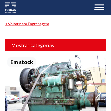
< Voltar para Engrenagem
Mostrar categorias
Em stock