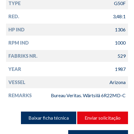
TYPE
G50F
RED.
3,48:1
HP IND
1306
RPM IND
1000
FABRIKS NR.
529
YEAR
1987
VESSEL
Arizona
REMARKS
Bureau Veritas. Wärtsilä 6R22MD-C
Baixar ficha técnica
Enviar solicitação