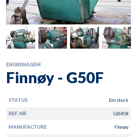
ENGRENAGEM
Finnøy - G50F
STATUS
Em stock
REF. NR
GB458
MANUFACTURE
Finnøy