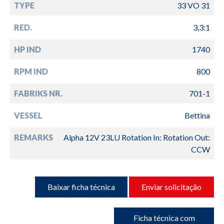
TYPE
33 VO 31
RED.
3,3:1
HP IND
1740
RPM IND
800
FABRIKS NR.
701-1
VESSEL
Bettina
REMARKS
Alpha 12V 23LU Rotation In: Rotation Out:
CCW
Baixar ficha técnica
Enviar solicitação
Ficha técnica com