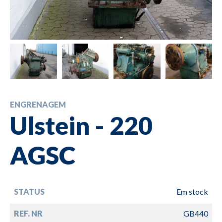
ENGRENAGEM
Ulstein - 220
AGSC
STATUS
Em stock
REF. NR
GB440