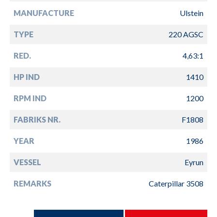
MANUFACTURE
Ulstein
TYPE
220 AGSC
RED.
4,63:1
HP IND
1410
RPM IND
1200
FABRIKS NR.
F1808
YEAR
1986
VESSEL
Eyrun
REMARKS
Caterpillar 3508