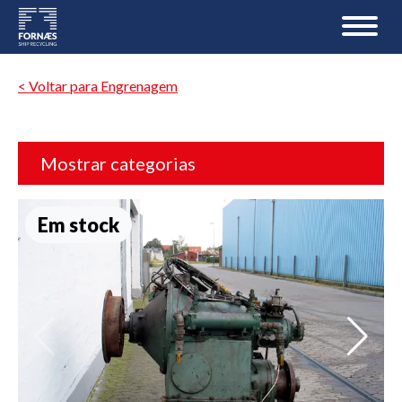
< Voltar para Engrenagem
Mostrar categorias
Em stock