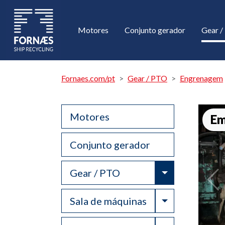
Motores
Conjunto gerador
Gear 
Fornaes.com/pt
Gear / PTO
Engrenagem
Motores
Em
Conjunto gerador
Toggle Drop
Gear / PTO
Toggle Drop
Sala de máquinas