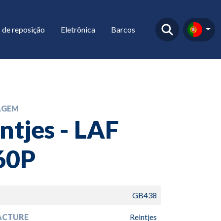
 de reposição
Eletrônica
Barcos
AGEM
ntjes - LAF
60P
GB438
ACTURE
Reintjes