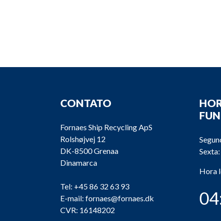
CONTATO
HOR
FU
Fornaes Ship Recycling ApS
Rolshøjvej 12
Segund
DK-8500 Grenaa
Sexta:
Dinamarca
Hora 
Tel:
+45 86 32 63 93
04
E-mail:
fornaes@fornaes.dk
CVR: 16148202