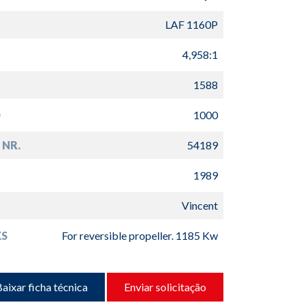
LAF 1160P
4,958:1
1588
D
1000
 NR.
54189
1989
Vincent
S
For reversible propeller. 1185 Kw
aixar ficha técnica
Enviar solicitação