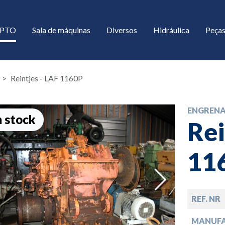
/ PTO
Sala de máquinas
Diversos
Hidráulica
Peças
Reintjes - LAF 1160P
ENGREN
 stock
Rei
11
down
REF. NR
down
MANUF