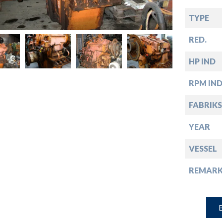
down
TYPE
down
RED.
HP IND
down
RPM IN
down
FABRIKS
YEAR
VESSEL
REMARK
B