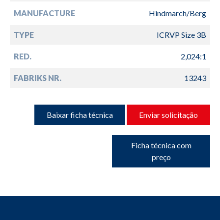
MANUFACTURE
Hindmarch/Berg
TYPE
ICRVP Size 3B
RED.
2,024:1
FABRIKS NR.
13243
Baixar ficha técnica
Enviar solicitação
Ficha técnica com
preço