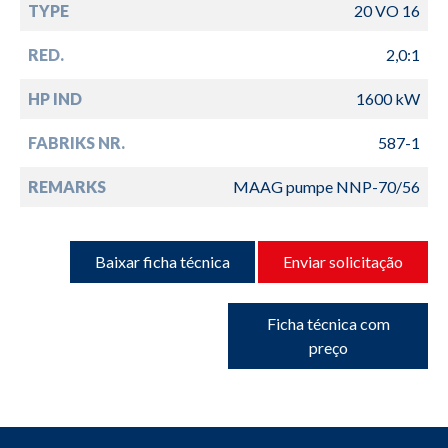
TYPE
20 VO 16
RED.
2,0:1
HP IND
1600 kW
FABRIKS NR.
587-1
REMARKS
MAAG pumpe NNP-70/56
Baixar ficha técnica
Enviar solicitação
Ficha técnica com
preço