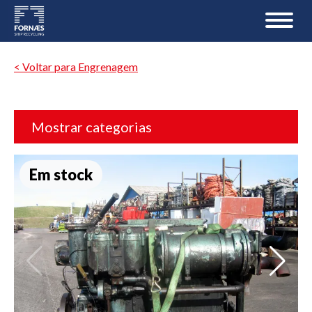
< Voltar para Engrenagem
Mostrar categorias
Em stock