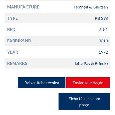
MANUFACTURE
Fernholt & Giertsen
TYPE
PB 398
RED.
3,9:1
FABRIKS NR.
3013
YEAR
1972
REMARKS
left, (Pay & Brinck)
Baixar ficha técnica
Enviar solicitação
Ficha técnica com
preço