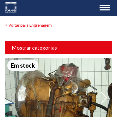
< Voltar para Engrenagem
Mostrar categorias
Em stock