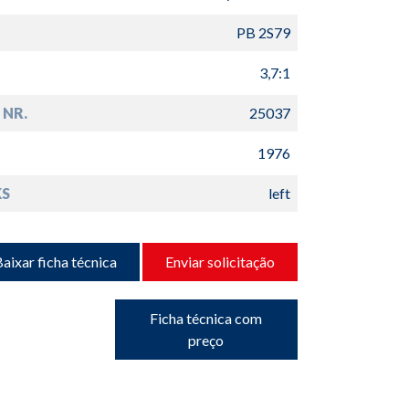
PB 2S79
3,7:1
 NR.
25037
1976
S
left
aixar ficha técnica
Enviar solicitação
Ficha técnica com
preço