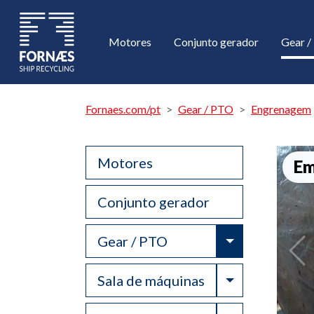
Motores
Conjunto gerador
Gear 
Fornaes.com/pt
Gear / PTO
Engrenagem
Motores
Em
Conjunto gerador
Toggle Drop
Gear / PTO
Toggle Drop
Sala de máquinas