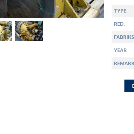
down
TYPE
down
RED.
FABRIKS
down
YEAR
down
REMARK
B