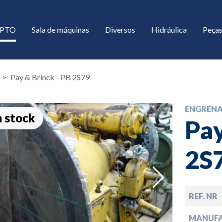
/ PTO
Sala de máquinas
Diversos
Hidráulica
Peças
Pay & Brinck - PB 2S79
ENGREN
 stock
Pay
2S
down
REF. NR
down
MANUF