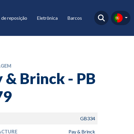
 de reposição
Eletrônica
Barcos
AGEM
 & Brinck - PB
79
GB334
ACTURE
Pay & Brinck