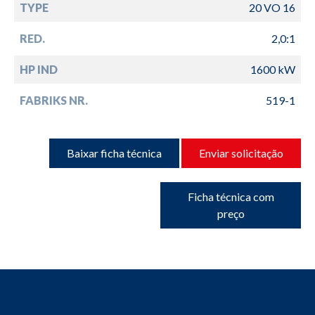
TYPE
20 VO 16
RED.
2,0:1
HP IND
1600 kW
FABRIKS NR.
519-1
Baixar ficha técnica
Enviar solicitação
Ficha técnica com
preço