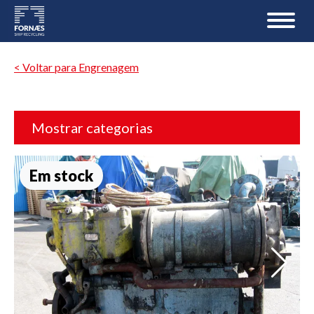
< Voltar para Engrenagem
Mostrar categorias
Em stock