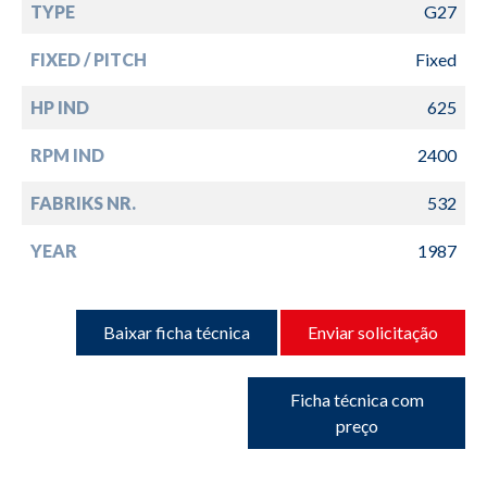
TYPE
G27
FIXED / PITCH
Fixed
HP IND
625
RPM IND
2400
FABRIKS NR.
532
YEAR
1987
Baixar ficha técnica
Enviar solicitação
Ficha técnica com
preço