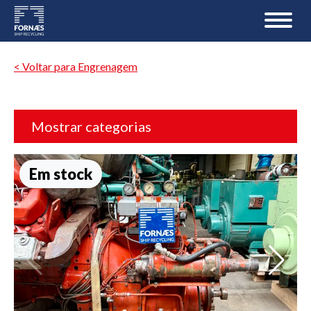
< Voltar para Engrenagem
Mostrar categorias
Em stock