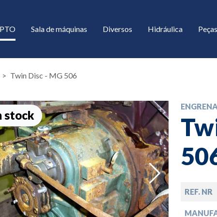
/ PTO
Sala de máquinas
Diversos
Hidráulica
Peças
Twin Disc - MG 506
ENGREN
 stock
Twi
50
down
REF. NR
down
MANUF