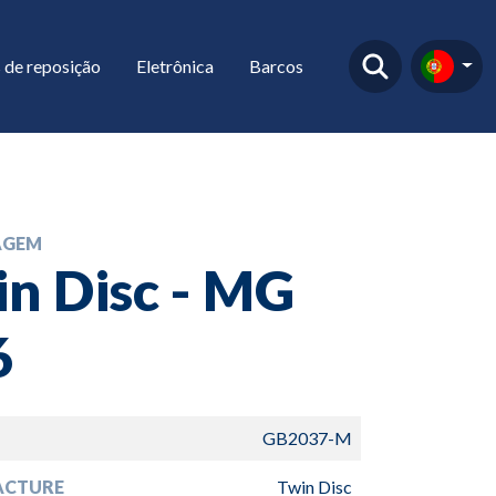
 de reposição
Eletrônica
Barcos
AGEM
n Disc - MG
6
GB2037-M
ACTURE
Twin Disc