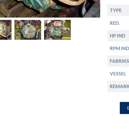
down
TYPE
down
RED.
HP IND
down
RPM IN
down
FABRIKS
VESSEL
REMARK
B