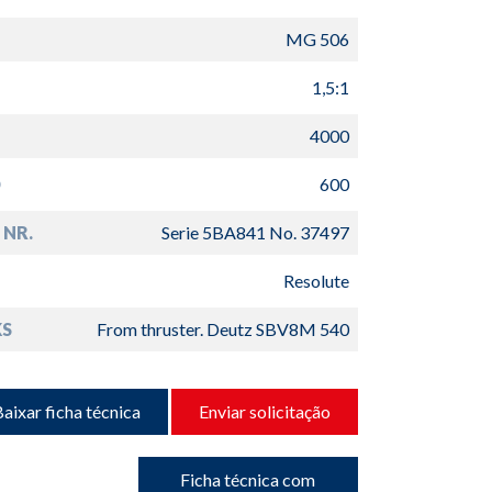
MG 506
1,5:1
4000
D
600
 NR.
Serie 5BA841 No. 37497
Resolute
S
From thruster. Deutz SBV8M 540
aixar ficha técnica
Enviar solicitação
Ficha técnica com