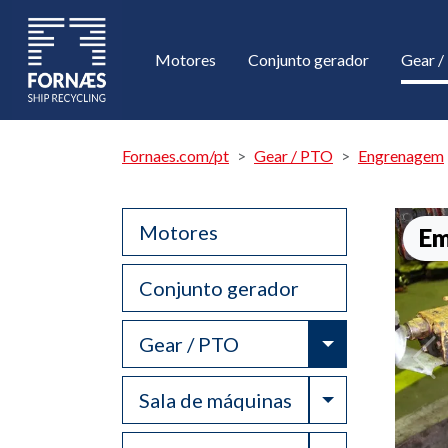
Motores
Conjunto gerador
Gear 
Fornaes.com/pt
Gear / PTO
Engrenagem
Motores
Em
Conjunto gerador
Toggle Drop
Gear / PTO
Toggle Drop
Sala de máquinas