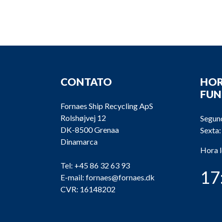
CONTATO
HOR
FU
Fornaes Ship Recycling ApS
Rolshøjvej 12
Segund
DK-8500 Grenaa
Sexta:
Dinamarca
Hora 
Tel:
+45 86 32 63 93
17
E-mail:
fornaes@fornaes.dk
CVR: 16148202