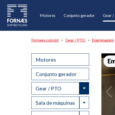
Motores
Conjunto gerador
Gear 
Fornaes.com/pt
Gear / PTO
Engrenagem
Motores
Em
Conjunto gerador
Toggle Drop
Gear / PTO
Toggle Drop
Sala de máquinas