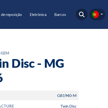
 de reposição
Eletrônica
Barcos
AGEM
n Disc - MG
6
GB1940-M
ACTURE
Twin Disc