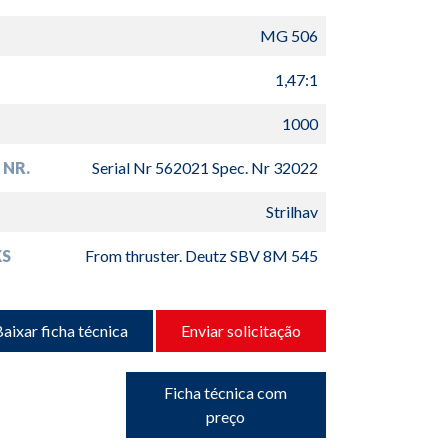
MG 506
1,47:1
1000
 NR.
Serial Nr 562021 Spec. Nr 32022
Strilhav
S
From thruster. Deutz SBV 8M 545
aixar ficha técnica
Enviar solicitação
Ficha técnica com
preço