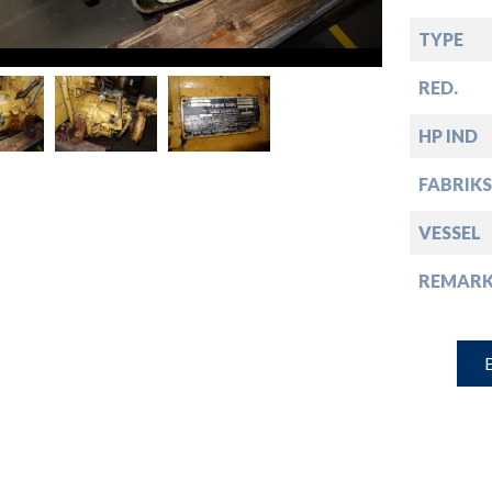
down
TYPE
down
RED.
HP IND
down
FABRIKS
down
VESSEL
REMARK
B