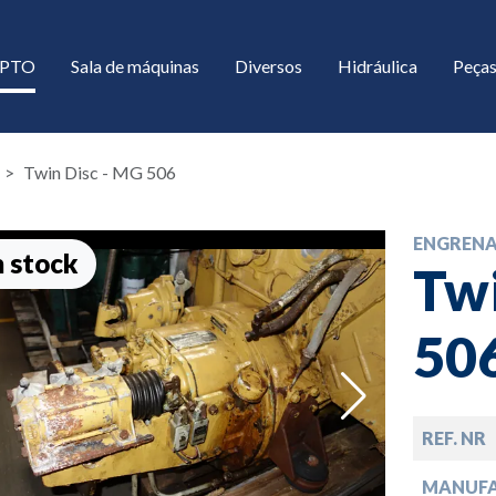
/ PTO
Sala de máquinas
Diversos
Hidráulica
Peças
Twin Disc - MG 506
ENGREN
 stock
Twi
50
down
REF. NR
down
MANUF