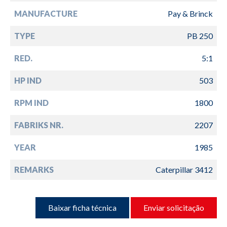
MANUFACTURE
Pay & Brinck
TYPE
PB 250
RED.
5:1
HP IND
503
RPM IND
1800
FABRIKS NR.
2207
YEAR
1985
REMARKS
Caterpillar 3412
Baixar ficha técnica
Enviar solicitação