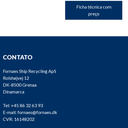
Ficha técnica com
preço
CONTATO
Fornaes Ship Recycling ApS
Rolshøjvej 12
DK-8500 Grenaa
Dinamarca
Tel:
+45 86 32 63 93
E-mail:
fornaes@fornaes.dk
CVR: 16148202