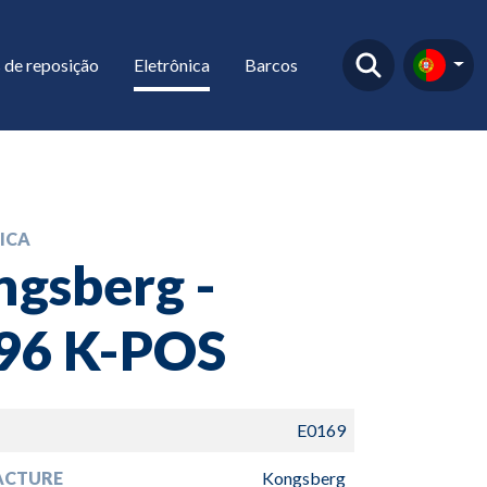
 de reposição
Eletrônica
Barcos
ICA
gsberg -
96 K-POS
E0169
ACTURE
Kongsberg