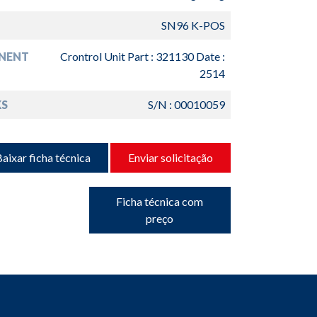
SN96 K-POS
NENT
Crontrol Unit Part : 321130 Date :
2514
S
S/N : 00010059
aixar ficha técnica
Enviar solicitação
Ficha técnica com
preço