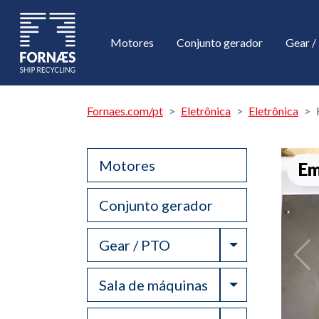
Motores
Conjunto gerador
Gear 
Fornaes.com/pt
Eletrônica
Eletrônica
Motores
Em
Conjunto gerador
Toggle Drop
Gear / PTO
Toggle Drop
Sala de máquinas