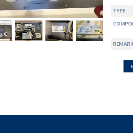
down
TYPE
down
COMPO
down
REMARK
down
B