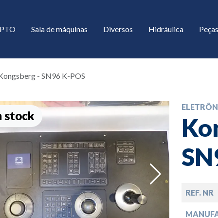
/ PTO
Sala de máquinas
Diversos
Hidráulica
Peças
Kongsberg - SN96 K-POS
ELETRÔN
 stock
Kon
SN
down
REF. NR
down
MANUF