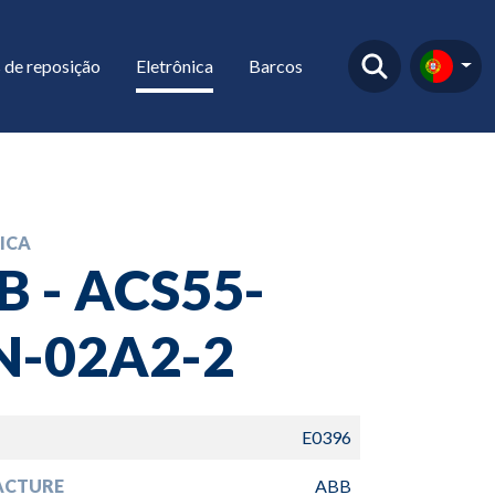
 de reposição
Eletrônica
Barcos
ICA
B - ACS55-
N-02A2-2
E0396
ACTURE
ABB