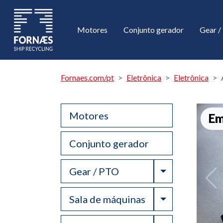
Motores
Conjunto gerador
Gear 
Fornaes.com/pt
Eletrônica
Eletrônica
Motores
Em
Conjunto gerador
Toggle Drop
Gear / PTO
Toggle Drop
Sala de máquinas