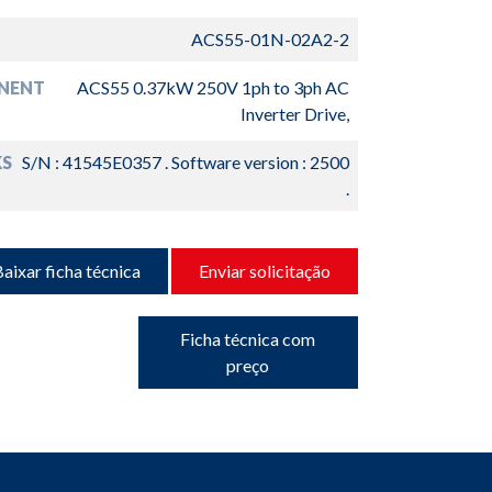
ACS55-01N-02A2-2
NENT
ACS55 0.37kW 250V 1ph to 3ph AC
Inverter Drive,
S
S/N : 41545E0357 . Software version : 2500
.
aixar ficha técnica
Enviar solicitação
Ficha técnica com
preço