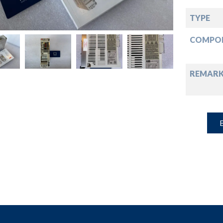
down
TYPE
down
COMPO
down
REMARK
down
B