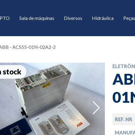
/ PTO
Sala de máquinas
Diversos
Hidráulica
Peças
ABB - ACS55-01N-02A2-2
ELETRÔN
 stock
AB
01
down
REF. NR
down
MANUF