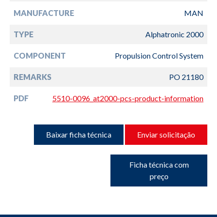
MANUFACTURE
MAN
TYPE
Alphatronic 2000
COMPONENT
Propulsion Control System
REMARKS
PO 21180
PDF
5510-0096_at2000-pcs-product-information
Baixar ficha técnica
Enviar solicitação
Ficha técnica com
preço