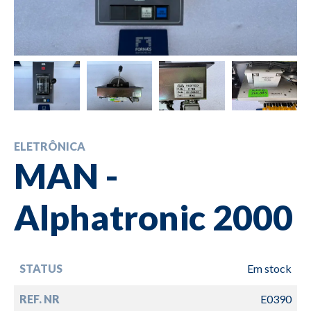
ELETRÔNICA
MAN -
Alphatronic 2000
STATUS
Em stock
REF. NR
E0390