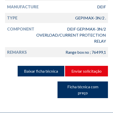
MANUFACTURE
DEIF
TYPE
GEPIMAX-3N/2 .
COMPONENT
DEIF GEPIMAX-3N/2
OVERLOAD/CURRENT PROTECTION
RELAY
REMARKS
Range box no ; 76499,1
Baixar ficha técnica
Enviar solicitação
Ficha técnica com
preço