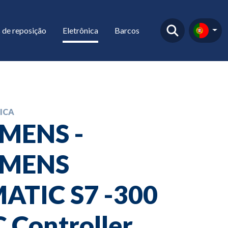
 de reposição
Eletrônica
Barcos
ICA
EMENS -
EMENS
MATIC S7 -300
 Controller