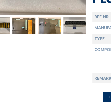
down
down
REF. NR
MANUF
down
TYPE
COMPO
down
REMARK
B