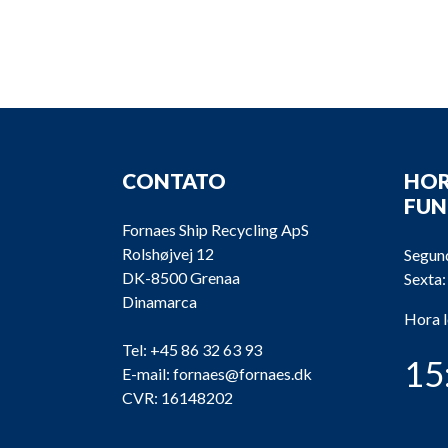
CONTATO
HOR
FU
Fornaes Ship Recycling ApS
Rolshøjvej 12
Segund
DK-8500 Grenaa
Sexta:
Dinamarca
Hora 
Tel:
+45 86 32 63 93
15
E-mail:
fornaes@fornaes.dk
CVR: 16148202