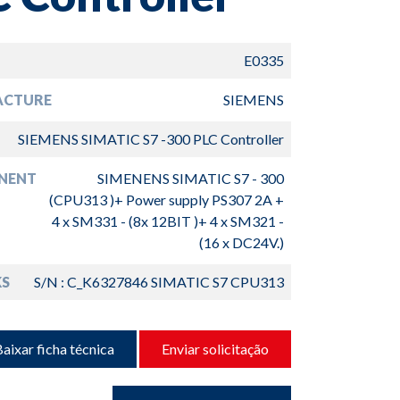
E0335
ACTURE
SIEMENS
SIEMENS SIMATIC S7 -300 PLC Controller
NENT
SIMENENS SIMATIC S7 - 300
(CPU313 )+ Power supply PS307 2A +
4 x SM331 - (8x 12BIT )+ 4 x SM321 -
(16 x DC24V.)
S
S/N : C_K6327846 SIMATIC S7 CPU313
aixar ficha técnica
Enviar solicitação