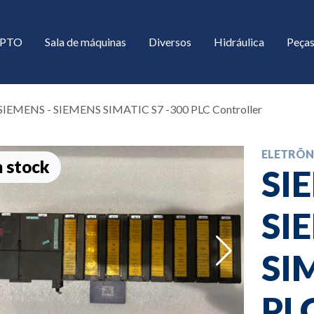
/ PTO
Sala de máquinas
Diversos
Hidráulica
Peças
SIEMENS - SIEMENS SIMATIC S7 -300 PLC Controller
ELETRÔN
 stock
SI
SI
down
SI
down
PLC