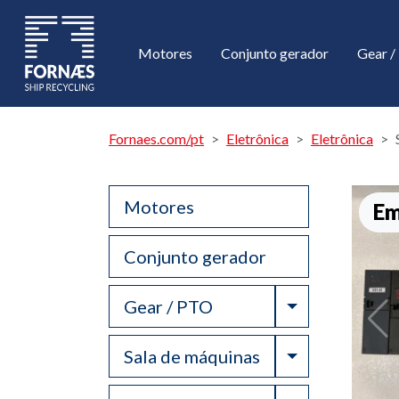
Motores
Conjunto gerador
Gear 
Fornaes.com/pt
Eletrônica
Eletrônica
Motores
Em
Conjunto gerador
Toggle Drop
Gear / PTO
Toggle Drop
Sala de máquinas