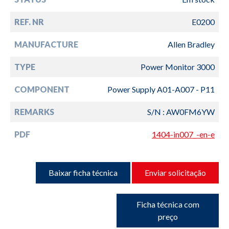
REF. NR
E0200
MANUFACTURE
Allen Bradley
TYPE
Power Monitor 3000
COMPONENT
Power Supply A01-A007 - P11
REMARKS
S/N : AW0FM6YW
PDF
1404-in007_-en-e
Baixar ficha técnica
Enviar solicitação
Ficha técnica com
preço