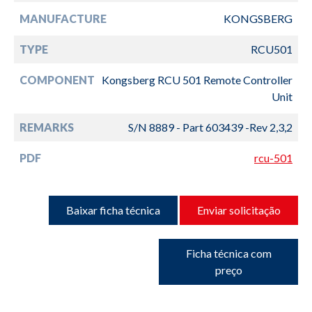
MANUFACTURE
KONGSBERG
TYPE
RCU501
COMPONENT
Kongsberg RCU 501 Remote Controller
Unit
REMARKS
S/N 8889 - Part 603439 -Rev 2,3,2
PDF
rcu-501
Baixar ficha técnica
Enviar solicitação
Ficha técnica com
preço