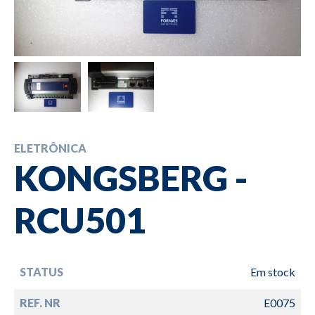
ELETRÔNICA
KONGSBERG -
RCU501
STATUS
Em stock
REF. NR
E0075