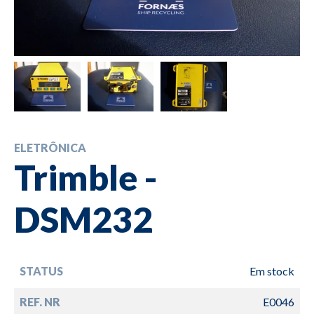
ELETRÔNICA
Trimble -
DSM232
STATUS
Em stock
REF. NR
E0046