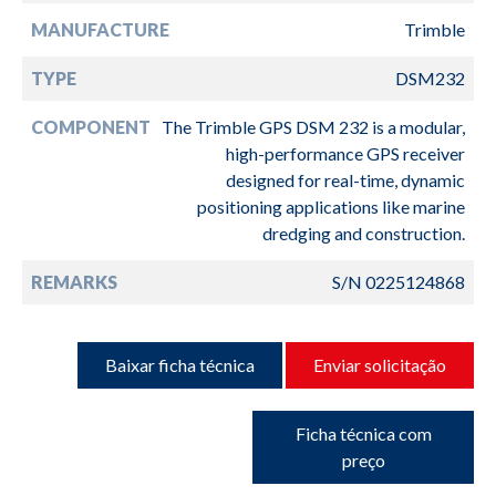
MANUFACTURE
Trimble
TYPE
DSM232
COMPONENT
The Trimble GPS DSM 232 is a modular,
high-performance GPS receiver
designed for real-time, dynamic
positioning applications like marine
dredging and construction.
REMARKS
S/N 0225124868
Baixar ficha técnica
Enviar solicitação
Ficha técnica com
preço