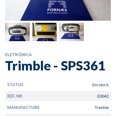
ELETRÔNICA
Trimble - SPS361
STATUS
Em stock
REF. NR
E0042
MANUFACTURE
Trimble