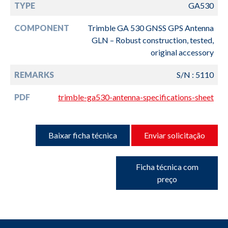
TYPE
GA530
COMPONENT
Trimble GA 530 GNSS GPS Antenna
GLN – Robust construction, tested,
original accessory
REMARKS
S/N : 5110
PDF
trimble-ga530-antenna-specifications-sheet
Baixar ficha técnica
Enviar solicitação
Ficha técnica com
preço