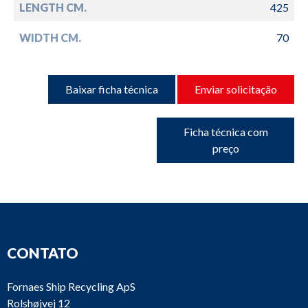
LENGTH CM.
425
WIDTH CM.
70
Baixar ficha técnica
Enviar solicitação
Ficha técnica com
preço
CONTATO
Fornaes Ship Recycling ApS
Rolshøjvej 12